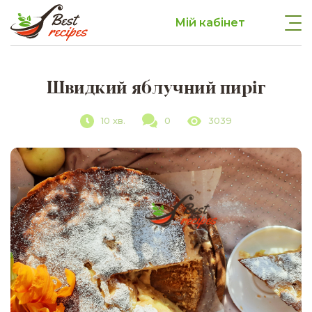
Мій кабінет
Швидкий яблучний пиріг
10 хв.
0
3039