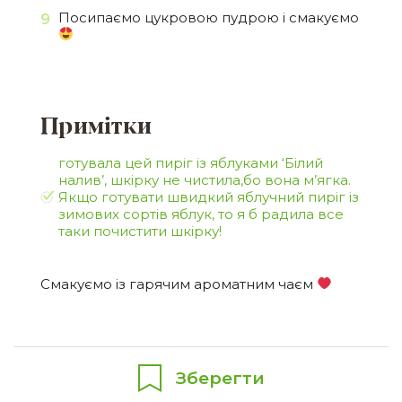
Посипаємо цукровою пудрою і смакуємо
Примітки
готувала цей пиріг із яблуками ‘Білий
налив’, шкірку не чистила,бо вона м’ягка.
Якщо готувати швидкий яблучний пиріг із
зимових сортів яблук, то я б радила все
таки почистити шкірку!
Смакуємо із гарячим ароматним чаєм
Зберегти