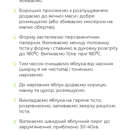
збиваємо.
Борошно просіюємо з розпушувачем,
додаємо до яєчної маси і добре
розмішуємо (або збиваємо міксером на
малих обертах).
Форму застеляємо пергаментним
папером. Виливаємо меншу половину
тіста у форму і ставимо в духовку розігріту
до 180⁰С. Випікаємо 10хв. при 180⁰С.
Тим часом очищаємо яблука від насіння
(шкірку я не чистила) і тоненько
нарізаємо.
До нарізаних яблук додаємо корицю,
манку та цукор, розмішуємо.
Викладаємо яблука на гаряче тісто,
розрівнюємо, заливаємо зверху рештою
тіста.
Випікаємо швидкий яблучний пиріг до
зарум’янення, приблизно 30-40хв.