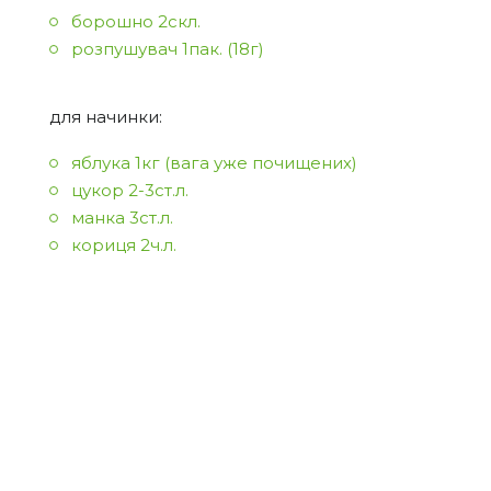
борошно 2скл.
розпушувач 1пак. (18г)
для начинки:
яблука 1кг (вага уже почищених)
цукор 2-3ст.л.
манка 3ст.л.
кориця 2ч.л.