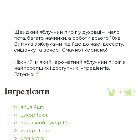
Швидкий яблучний пиріг у духовці – мало
тіста, багато начинки, а роботи всього 10хв.
Випічка з яблуками підійде до чаю, десерту,
сніданку та вечері. Смачно і корисно!
Ніжний, м’який і ароматний яблучний пиріг з
найпростіших і доступних інгредієнтів.
Готуємо
Інгредієнти
11
1
яйця 4шт.
цукор 1скл.
ванільний цукор 10г
йогурт 1скл.
олія 9ст.л.