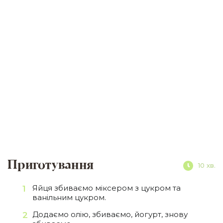
Приготування
10 хв.
Яйця збиваємо міксером з цукром та
ванільним цукром.
Додаємо олію, збиваємо, йогурт, знову