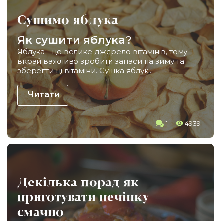
Сушимо яблука
Як сушити яблука?
Яблука - це велике джерело вітамінів, тому
вкрай важливо зробити запаси на зиму та
зберегти ці вітаміни. Сушка яблук...
Читати
1
4939
Декілька порад як
приготувати печінку
смачно