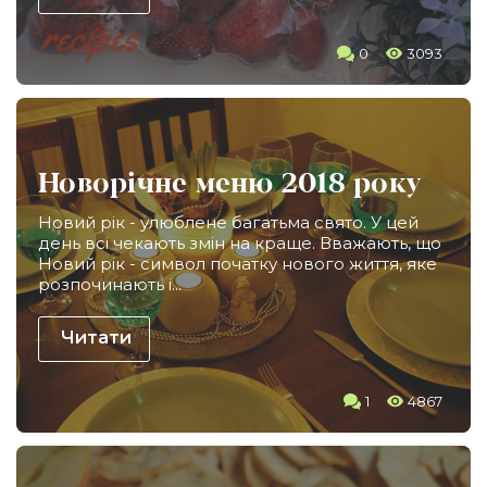
0
3093
Новорічне меню 2018 року
Новий рік - улюблене багатьма свято. У цей
день всі чекають змін на краще. Вважають, що
Новий рік - символ початку нового життя, яке
розпочинають і...
Читати
1
4867