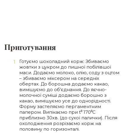
Приготування
Готуємо шоколадний корж: Збиваємо
жовтки з цукром до пишної побілівшої
маси. Додаємо молоко, олію, соду з оцтом
– збиваємо міксером на середніх
обертах. До борошна додаємо какао,
вимішуємо до об’єднання. До яєчно-
молочної суміші додаємо борошно з
какао, вимішуємо усе до однорідності.
Форму застеляємо пергаментним
папером. Випікаємо при t⁰ 170⁰С
приблизно 30хв. (до сухої палички). Після
охолодження розрізаємо корж на
половину по горизонталі.