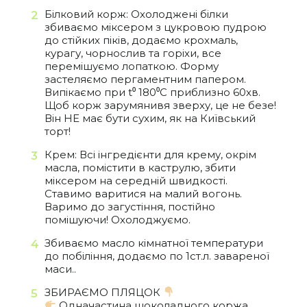
Білковий корж: Охолоджені білки
збиваємо міксером з цукровою пудрою
до стійких піків, додаємо крохмаль,
курагу, чорнослив та горіхи, все
перемішуємо лопаткою. Форму
застеляємо пергаментним папером.
Випікаємо при t⁰ 180⁰С приблизно 60хв.
Щоб корж зарумянивя зверху, це не безе!
Він НЕ має бути сухим, як на Київський
торт!
Крем: Всі інгредієнти для крему, окрім
масла, помістити в каструлю, збити
міксером на середній швидкості.
Ставимо варитися на малий вогонь.
Варимо до загустіння, постійно
помішуючи! Охолоджуємо.
Збиваємо масло кімнатної температури
до побіління, додаємо по 1ст.л. завареної
маси..
ЗБИРАЄМО ПЛЯЦОК
Одначастина шоколадного коржа