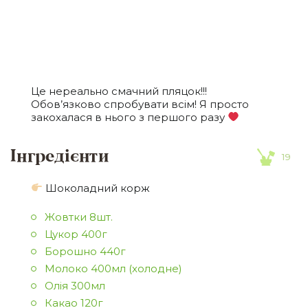
Це нереально смачний пляцок!!!
Обов’язково спробувати всім! Я просто
закохалася в нього з першого разу
Інгредієнти
19
Шоколадний корж
Жовтки 8шт.
Цукор 400г
Борошно 440г
Молоко 400мл (холодне)
Олія 300мл
Какао 120г