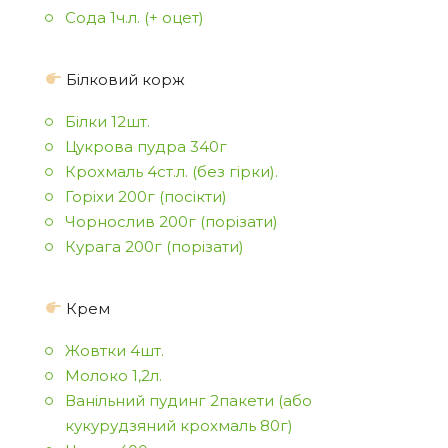
Сода 1ч.л. (+ оцет)
Білковий корж
Білки 12шт.
Цукрова пудра 340г
Крохмаль 4ст.л. (без гірки).
Горіхи 200г (посікти)
Чорнослив 200г (порізати)
Курага 200г (порізати)
Крем
Жовтки 4шт.
Молоко 1,2л.
Ванільний пудинг 2пакети (або
кукурудзяний крохмаль 80г)