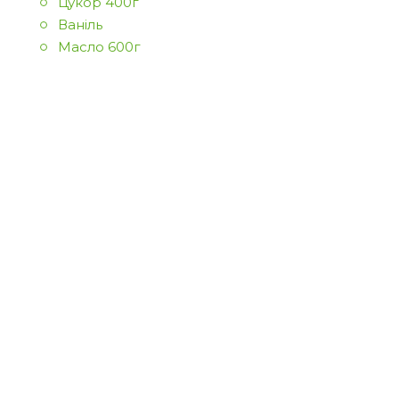
Цукор 400г
Ваніль
Масло 600г