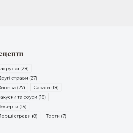
ецепти
Закрутки (28)
ругі страви (27)
ипічка (27)
Салати (18)
акуски та соуси (18)
Десерти (15)
Перші страви (8)
Торти (7)