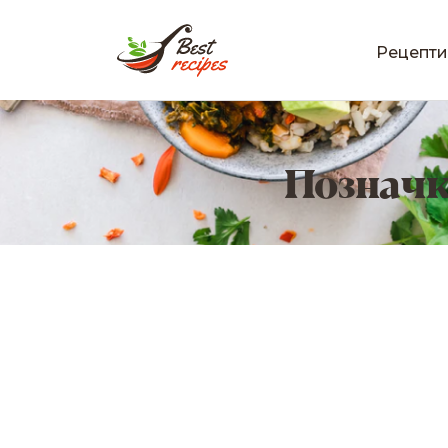
Рецепти
Позначк