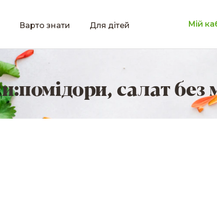
Мій ка
Варто знати
Для дітей
и:
помідори
,
салат без 