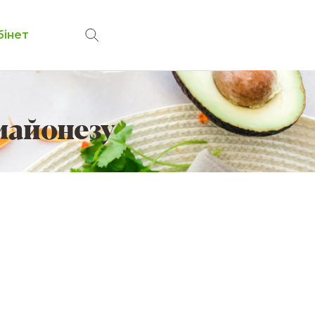
бінет
майонезу