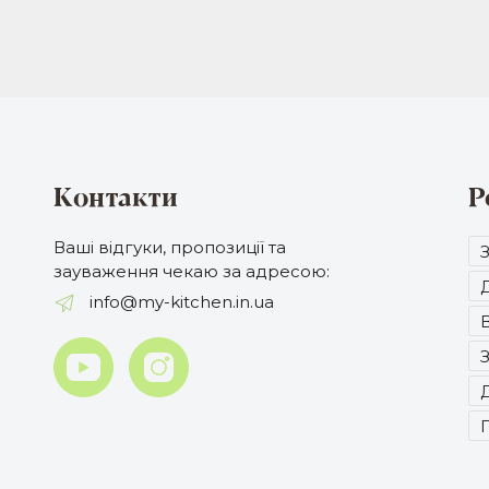
Контакти
Р
Ваші відгуки, пропозиції та
зауваження чекаю за адресою:
Д
info@my-kitchen.in.ua
В
З