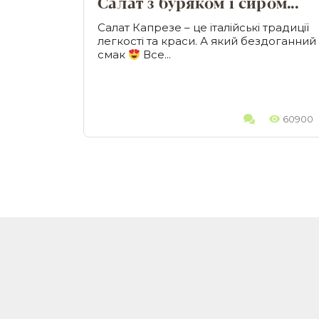
Салат з буряком і сиром...
Салат Капрезе – це італійські традиції
легкості та краси. А який бездоганний
смак
Все...
60900