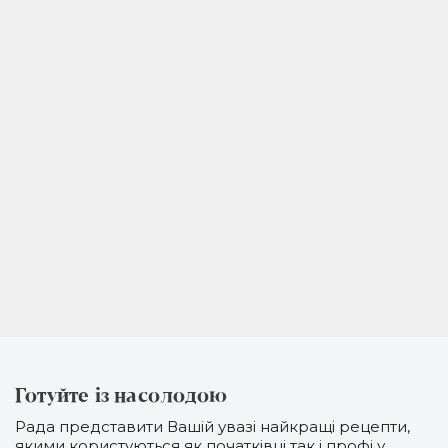
Готуйте із насолодою
Рада представити Вашій увазі найкращі рецепти,
якими користуються як початківці так і профі у