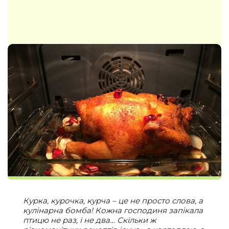
Курка, курочка, курча – це не просто слова, а
кулінарна бомба! Кожна господиня запікала
птицю не раз, і не два… Скільки ж