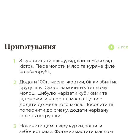
Приготування
2 год
З курки зняти шкіру, відділити м’ясо від
кісток. Перемолоти м’ясо та куряче філе
на м’ясорубці.
Додати 100г. масла, жовтки, білки збиті на
круту піну. Сухарі замочити у теплому
молоці. Цибулю нарізати кубиками та
підсмажити на решті масла. Це все
додати до меленого м’яса. Посолити та
поперчити до смаку, додати нарізану
зелень петрушки.
Начинити цим шкіру курки, зашити
зубочистками. Форму змастити маслом