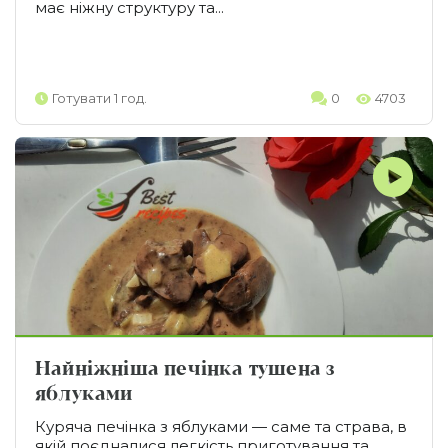
має ніжну структуру та...
Готувати 1 год.
0
4703
Найніжніша печінка тушена з
яблуками
Куряча печінка з яблуками — саме та страва, в
якій поєдналися легкість приготування та