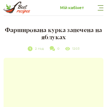
Мій кабінет
Фарширована курка запечена на
яблуках
2 год
0
1203