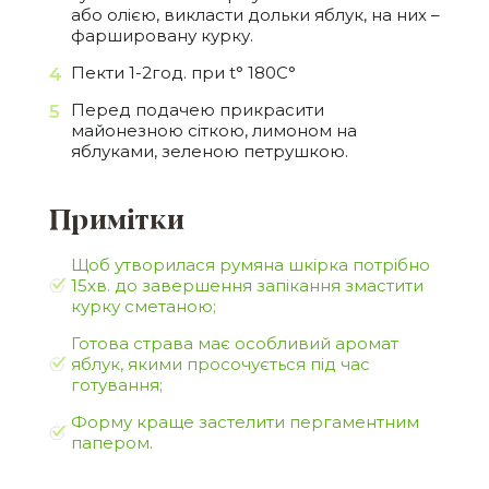
або олією, викласти дольки яблук, на них –
фаршировану курку.
Пекти 1-2год. при t° 180С°
Перед подачею прикрасити
майонезною сіткою, лимоном на
яблуками, зеленою петрушкою.
Примітки
Щоб утворилася румяна шкірка потрібно
15хв. до завершення запікання змастити
курку сметаною;
Готова страва має особливий аромат
яблук, якими просочується під час
готування;
Форму краще застелити пергаментним
папером.