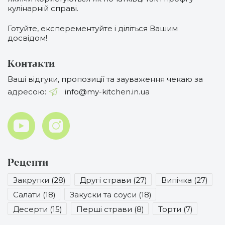
кулінарній справі.
Готуйте, експерементуйте і діліться Вашим
досвідом!
Контакти
Ваші відгуки, пропозиції та зауваження чекаю за
адресою:
info@my-kitchen.in.ua
Рецепти
Закрутки (28)
Другі страви (27)
Випічка (27)
Салати (18)
Закуски та соуси (18)
Десерти (15)
Перші страви (8)
Торти (7)