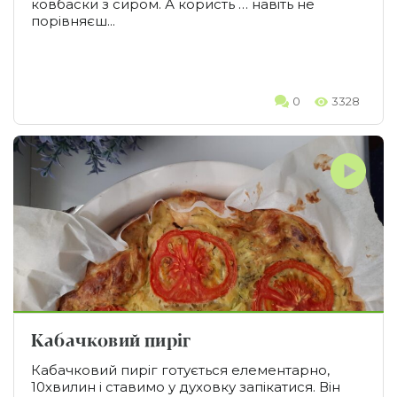
ковбаски з сиром. А користь … навіть не
порівняєш...
0
3328
Кабачковий пиріг
Кабачковий пиріг готується елементарно,
10хвилин і ставимо у духовку запікатися. Він