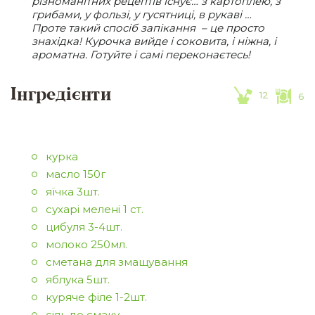
різноманітних рецептів існує… з картоплею, з
грибами, у фользі, у гусятниці, в рукаві …
Проте такий спосіб запікання – це просто
знахідка! Курочка вийде і соковита, і ніжна, і
ароматна. Готуйте і самі переконаєтесь!
Інгредієнти
12
6
курка
масло 150г
яїчка 3шт.
сухарі мелені 1 ст.
цибуля 3-4шт.
молоко 250мл.
сметана для змащування
яблука 5шт.
куряче філе 1-2шт.
сіль до смаку