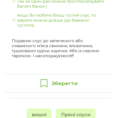
Так за один раз можна простерилізувати
багато банок )
якщо Ви любите більш густий соус, то
варити можна довше (до бажаної
густоти);
Подаємо соус до запеченого або
смаженого м’яса свинини, яловичини,
тушкованої курки, індички. Або із сирною
тарілкою. І насолоджуємося!!!
Зберегти
вишні
Пряні соуси