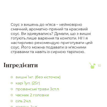
Соус з вишень до м’яса – неймовірно
смачний, ароматно-пряний та красивий
соус. Ви здивувались? Думали, що з вишні
готують лише варення та компоти. Ні! І я
настирливо рекомендую приготувати цей
соус. Його можна подавати із м’ясними
стравами та навіть із сирною тарілкою.
Інгредієнти
10
вишні 1кг. (без кісточок)
карі 1уп. (25г)
прованські трави 3ст.л.
часник 2 головки
сіль 2ч.л.
перець 1ч.л.