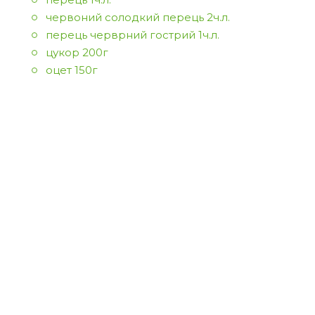
червоний солодкий перець 2ч.л.
перець черврний гострий 1ч.л.
цукор 200г
оцет 150г